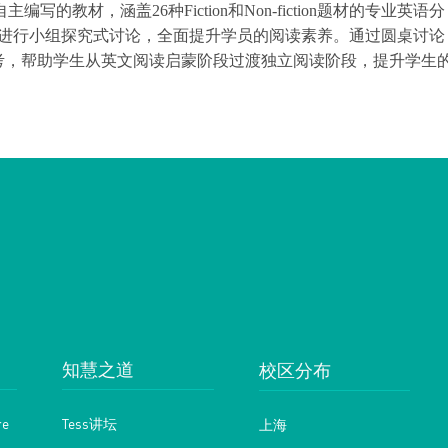
ards自主编写的教材，涵盖26种Fiction和Non-fiction题材的专业英语分
题进行小组探究式讨论，全面提升学员的阅读素养。通过圆桌讨论
考，帮助学生从英文阅读启蒙阶段过渡独立阅读阶段，提升学生
校区分布
知慧之道
e
Tess讲坛
上海